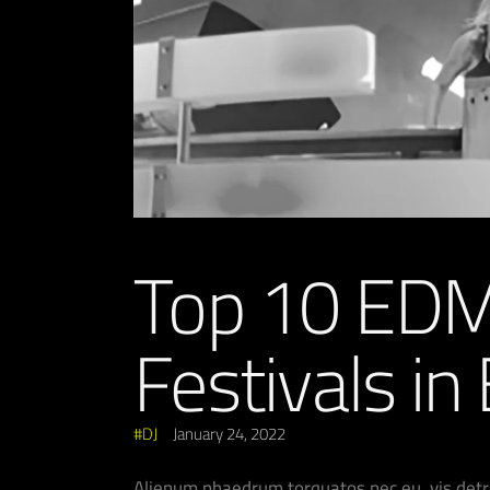
Top 10 EDM
Festivals in
DJ
January 24, 2022
Alienum phaedrum torquatos nec eu, vis detrax