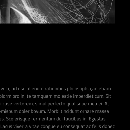
vola, ad usu alienum rationibus philosophia,ad etiam
olorm pro in, te tamquam molestie imperdiet cum. Sit
ui case verterem, simul perfecto qualisque mea ei. At
oremispum doler bovum. Morbi tincidunt ornare massa
ices. Scelerisque fermentum dui faucibus in. Egestas
Lacus viverra vitae congue eu consequat ac felis donec