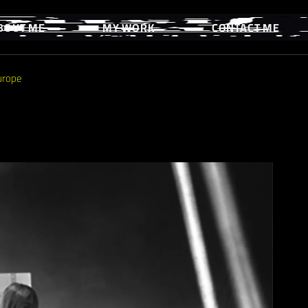
BOUT ME
MY WORK
CONTACT ME
urope