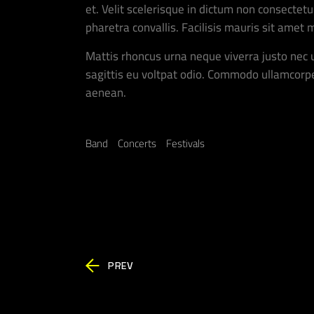
et. Velit scelerisque in dictum non consect
pharetra convallis. Facilisis mauris sit amet
Mattis rhoncus urna neque viverra justo nec u
sagittis eu voltpat odio. Commodo ullamcorp
aenean.
Band
Concerts
Festivals
PREV