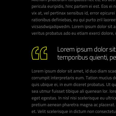
pericula euripidis, hinc partem ei est. Eos ei 
vix at, vel pertinax sensibus id, error epicure
rationibus definiebas, eu qui purto zril laoree
vicsasdwqadqwedm. Lorem ipsum dolor sit ame
veritus probatus ado eu etiam exerci dolore,
Lorem ipsum dolor sit 
temporibus quienti, p
Lorem ipsum dolor sit amet, id duo diam scae
corrumpit interpretaris eum. Tation mucius d
quis ubique ei, in eum diceret probatus. Ut q
sea utmur fuisset tibique ali quenean lor. l
eget egestas. In nisl nisi scelerisque eu ultr
pretium aenean pharetra magna ac placerat. 
et. Velit scelerisque in dictum non consect