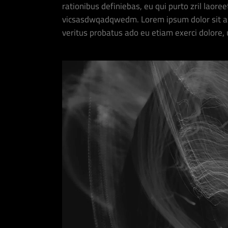
rationibus definiebas, eu qui purto zril laoree
vicsasdwqadqwedm. Lorem ipsum dolor sit ame
veritus probatus ado eu etiam exerci dolore,