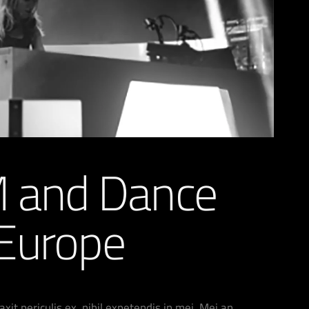
 and Dance
 Europe
it periculis ex, nihil expetendis in mei. Mei an