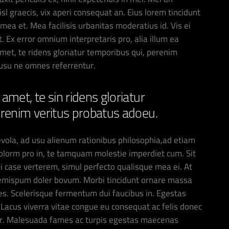
nisl graecis, vix aperi consequat an. Eius lorem tincidunt
i mea et. Mea facilisis urbanitas moderatius id. Vis ei
t. Ex error omnium interpretaris pro, alia illum ea
t, te ridens gloriatur temporibus qui, perenim
 usu ne omnes referrentur.
amet, te sin ridens gloriatur
erenim veritus probatus adoeu.
vola, ad usu alienum rationibus philosophia,ad etiam
olorm pro in, te tamquam molestie imperdiet cum. Sit
ui case verterem, simul perfecto qualisque mea ei. At
oremispum doler bovum. Morbi tincidunt ornare massa
ices. Scelerisque fermentum dui faucibus in. Egestas
Lacus viverra vitae congue eu consequat ac felis donec
etur. Malesuada fames ac turpis egestas maecenas