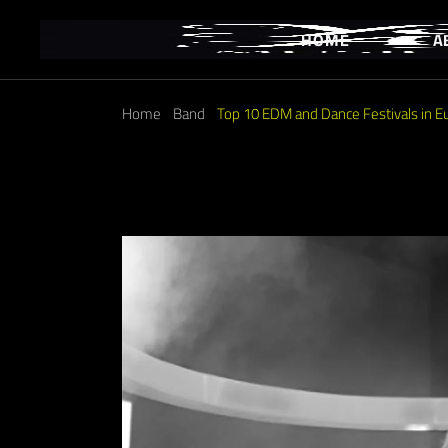
HOME
A
Home
Band
Top 10 EDM and Dance Festivals in E